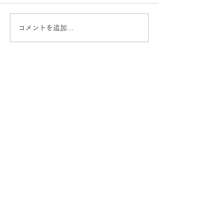
コメントを追加…
八ヶ岳 Instagramフォトコ
山頂やきとり屋台（
ンテスト2021 →終了
19）→終了
山小屋のご案内
山小屋について
​フォトギャラリー
よくあるご質問
宿泊
イベント
​軽食・お土産