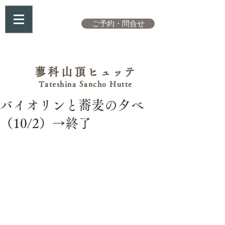
ご予約・問合せ
蓼科山頂
ヒュッテ
Tateshina Sancho Hutte
バイオリンと蕎麦の夕べ
（10/2）→終了