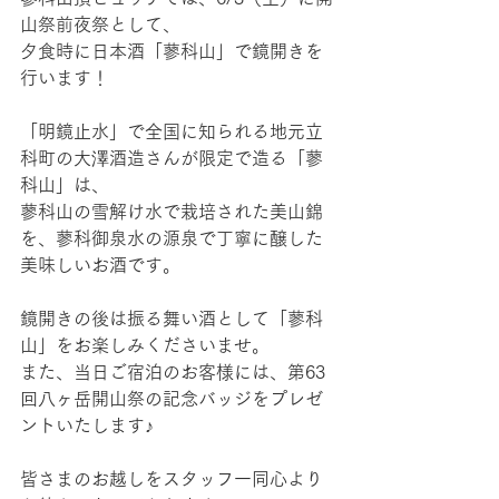
山祭前夜祭として、
夕食時に日本酒「蓼科山」で鏡開きを
行います！
「明鏡止水」で全国に知られる地元立
科町の大澤酒造さんが限定で造る「蓼
科山」は、
蓼科山の雪解け水で栽培された美山錦
を、蓼科御泉水の源泉で丁寧に醸した
美味しいお酒です。
鏡開きの後は振る舞い酒として「蓼科
山」をお楽しみくださいませ。
また、当日ご宿泊のお客様には、第63
回八ヶ岳開山祭の記念バッジをプレゼ
ントいたします♪
皆さまのお越しをスタッフ一同心より