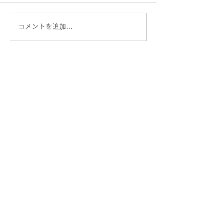
コメントを追加…
「信州・秋の味覚祭」
第3回 山頂秋の
×「馬ホルモンの鉄板焼
り（9/16-18
き」（10/7-9）→終了し
した
山小屋のご案内
ました
山小屋について
​フォトギャラリー
よくあるご質問
宿泊
イベント
​軽食・お土産